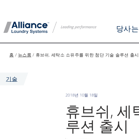
콘
텐
츠
당사는
로
건
너
홈
/
뉴스룸
/
휴브쉬, 세탁소 소유주를 위한 첨단 기술 솔루션 출시
뛰
기
기술
2018년 10월 18일
휴브쉬, 세
루션 출시