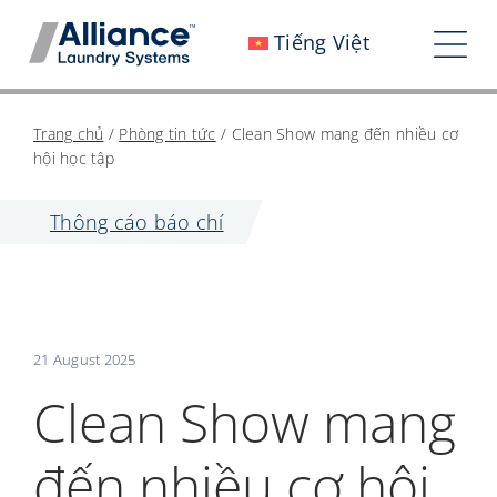
Bỏ
Tiếng Việt
qua
Chu
nội
đổi
dung
Chúng tôi là ai
Trang chủ
/
Phòng tin tức
/
Clean Show mang đến nhiều cơ
điề
hội học tập
Làm việc với chúng tôi
hướ
Thông cáo báo chí
Tác động của chúng tôi
Sự nghiệp
Phòng tin tức
21 August 2025
Các nhà đầu tư
Clean Show mang
Liên hệ với chúng tôi
đến nhiều cơ hội