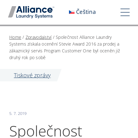
Přeskočit
Čeština
na
Pře
obsah
nav
Kdo jsme
Home
/
Zpravodajství
/
Společnost Alliance Laundry
Systems získala ocenění Stevie Award 2016 za prodej a
Spolupracujte s námi
zákaznický servis Program Customer One byl oceněn již
druhý rok po sobě
Náš dopad
Tiskové zprávy
Kariéra
Zpravodajství
Investoři
5. 7. 2019
Společnost
Kontaktujte nás