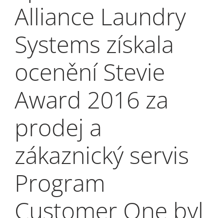
My Alliance
Alliance Laundry
Systems získala
ocenění Stevie
Award 2016 za
prodej a
zákaznický servis
Program
Customer One byl