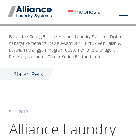
Loncat
Indonesia
ke
Bera
konten
Nav
Siapa Kami
Beranda
/
Ruang Berita
/
Alliance Laundry Systems Diakui
sebagai Pemenang Stevie Award 2016 untuk Penjualan &
Bekerja Bersama Kami
Layanan Pelanggan Program Customer One Dianugerahi
Penghargaan untuk Tahun Kedua Berturut-turut
Dampak Kami
Siaran Pers
Ruang Berita
Investor
Hubungi Kami
5 Juli 2019
Alliance Laundry
My Alliance