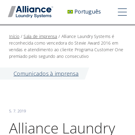
Pular
Português
para
Nav
o
alt
conteúdo
Quem somos
Início
/
Sala de imprensa
/
Alliance Laundry Systems é
reconhecida como vencedora do Stevie Award 2016 em
Trabalhe conosco
vendas e atendimento ao cliente Programa Customer One
premiado pelo segundo ano consecutivo
Nosso impacto
Comunicados à imprensa
Carreiras
Sala de imprensa
Investidores
5. 7. 2019
Alliance Laundry
Entre em contato conosco