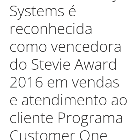
My Alliance
Systems é
reconhecida
como vencedora
do Stevie Award
2016 em vendas
e atendimento ao
cliente Programa
Customer One