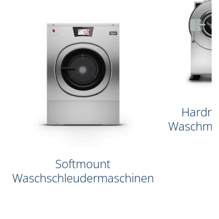
Hardm
Waschma
Softmount
Waschschleudermaschinen