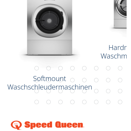
Hardm
Waschma
Softmount
Waschschleudermaschinen