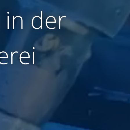
 in der
erei