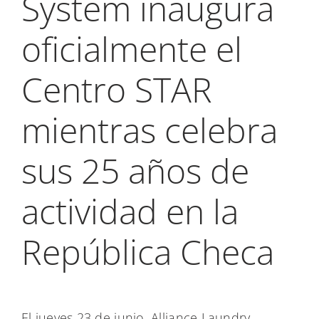
System inaugura
My Alliance
oficialmente el
Centro STAR
mientras celebra
sus 25 años de
actividad en la
República Checa
El jueves 23 de junio, Alliance Laundry