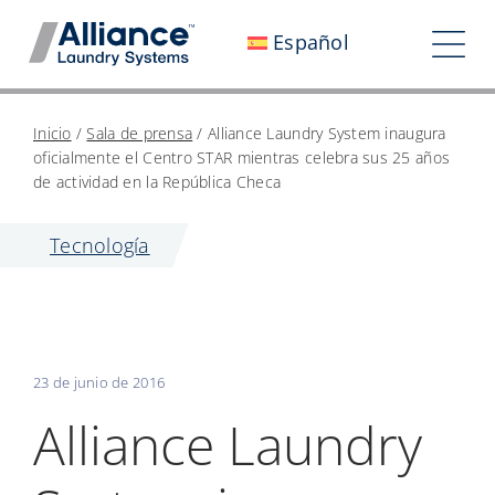
Saltar
Español
al
Alte
contenido
nav
Quiénes somos
Inicio
/
Sala de prensa
/
Alliance Laundry System inaugura
oficialmente el Centro STAR mientras celebra sus 25 años
Trabaja con nosotros
de actividad en la República Checa
Nuestro impacto
Tecnología
Empleo
Sala de prensa
23 de junio de 2016
Inversores
Alliance Laundry
Contáctanos