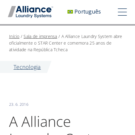
Pular
Português
para
Nav
o
alt
conteúdo
Quem somos
Início
/
Sala de imprensa
/
A Alliance Laundry System abre
oficialmente o STAR Center e comemora 25 anos de
Trabalhe conosco
atividade na República Tcheca
Nosso impacto
Tecnologia
Carreiras
Sala de imprensa
23. 6. 2016
Investidores
A Alliance
Entre em contato conosco