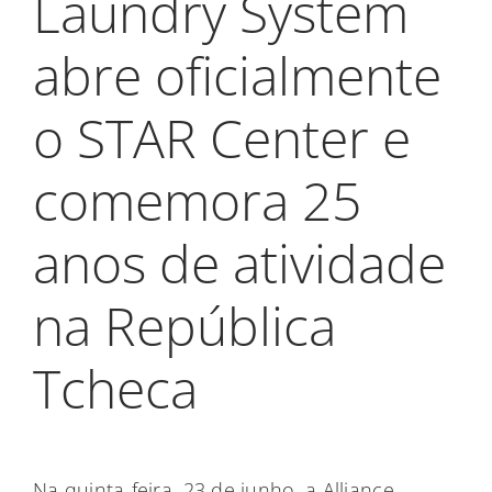
Laundry System
My Alliance
abre oficialmente
o STAR Center e
comemora 25
anos de atividade
na República
Tcheca
Na quinta-feira, 23 de junho, a Alliance