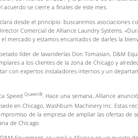
l acuerdo se cierre a finales de este mes.
 clara desde el principio: buscaremos asociaciones 
y Director Comercial de Alliance Laundry Systems. «D
el mercado y estamos encantados de darles la bienve
spetado líder de lavanderías Don Tomasian, D&M Equ
emplares a los clientes de la zona de Chicago y alred
tar con expertos instaladores internos y un depart
Queen®
rca Speed
. Hace una semana, Alliance anunció 
sede en Chicago, Washburn Machinery Inc. Estas reci
 compromiso de la empresa de ampliar las ofertas de ser
tana de Chicago.
 D&M Equipment, se unirá a Alliance en un puesto de 