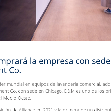
mprará la empresa con sede
t Co.
íder mundial en equipos de lavandería comercial, adqu
ent Co. con sede en Chicago. D&M es uno de los prin
el Medio Oeste.
sición de Alliance en 2021 y la primera de un distrib