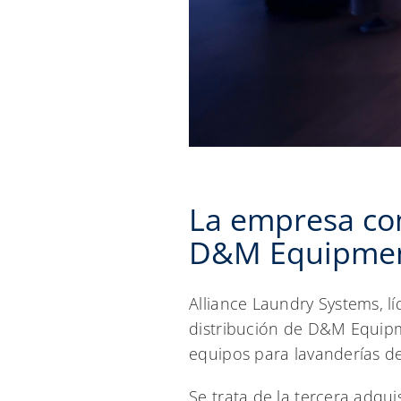
La empresa co
D&M Equipmen
Alliance Laundry Systems, l
distribución de D&M Equipm
equipos para lavanderías d
Se trata de la tercera adqui