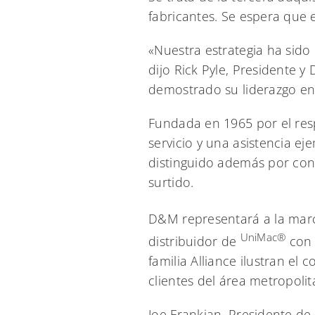
fabricantes. Se espera que e
«Nuestra estrategia ha sido
dijo Rick Pyle, Presidente 
demostrado su liderazgo en 
Fundada en 1965 por el re
servicio y una asistencia ej
distinguido además por con
surtido.
D&M representará a la ma
UniMac®
distribuidor de
con 
familia Alliance ilustran el
clientes del área metropoli
Joe Frankian, Presidente de