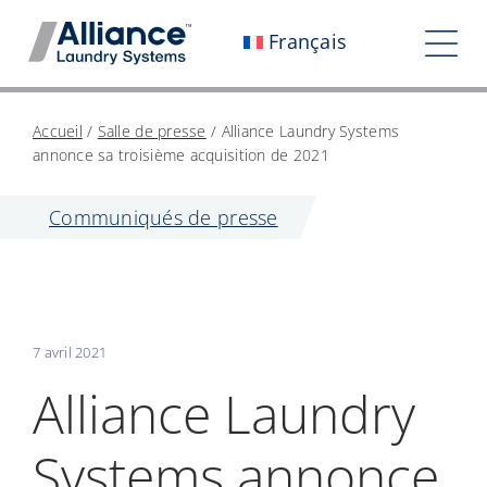
Aller
Français
au
Tog
contenu
Nav
Qui sommes-nous ?
Accueil
/
Salle de presse
/
Alliance Laundry Systems
annonce sa troisième acquisition de 2021
Travaillez avec nous
Communiqués de presse
Notre impact
Carrières
Salle de presse
7 avril 2021
Investisseurs
Alliance Laundry
Contactez-nous
Systems annonce