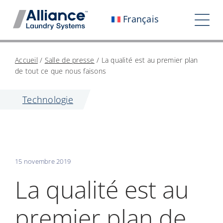
Aller
Français
au
Tog
contenu
Nav
Qui sommes-nous ?
Accueil
/
Salle de presse
/
La qualité est au premier plan
de tout ce que nous faisons
Travaillez avec nous
Technologie
Notre impact
Carrières
Salle de presse
15 novembre 2019
Investisseurs
La qualité est au
Contactez-nous
premier plan de