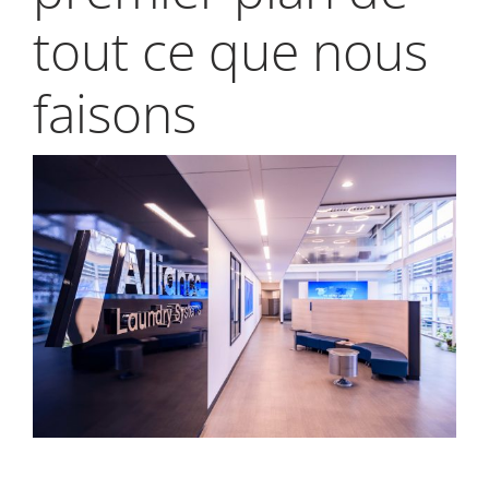
My Alliance
tout ce que nous
faisons