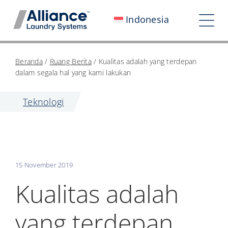
Loncat
Indonesia
ke
Bera
konten
Nav
Siapa Kami
Beranda
/
Ruang Berita
/
Kualitas adalah yang terdepan
dalam segala hal yang kami lakukan
Bekerja Bersama Kami
Teknologi
Dampak Kami
Ruang Berita
Investor
15 November 2019
Hubungi Kami
Kualitas adalah
My Alliance
yang terdepan