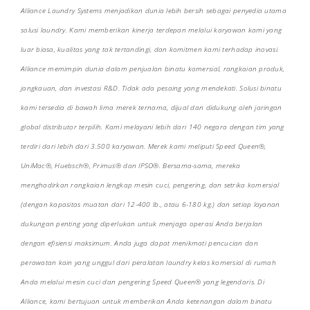
Alliance Laundry Systems menjadikan dunia lebih bersih sebagai penyedia utama
solusi laundry. Kami memberikan kinerja terdepan melalui karyawan kami yang
luar biasa, kualitas yang tak tertandingi, dan komitmen kami terhadap inovasi.
Alliance memimpin dunia dalam penjualan binatu komersial, rangkaian produk,
jangkauan, dan investasi R&D. Tidak ada pesaing yang mendekati. Solusi binatu
kami tersedia di bawah lima merek ternama, dijual dan didukung oleh jaringan
global distributor terpilih. Kami melayani lebih dari 140 negara dengan tim yang
terdiri dari lebih dari 3.500 karyawan. Merek kami meliputi Speed Queen®,
UniMac®, Huebsch®, Primus® dan IPSO®. Bersama-sama, mereka
menghadirkan rangkaian lengkap mesin cuci, pengering, dan setrika komersial
(dengan kapasitas muatan dari 12-400 lb., atau 6-180 kg.) dan setiap layanan
dukungan penting yang diperlukan untuk menjaga operasi Anda berjalan
dengan efisiensi maksimum. Anda juga dapat menikmati pencucian dan
perawatan kain yang unggul dari peralatan laundry kelas komersial di rumah
Anda melalui mesin cuci dan pengering Speed Queen® yang legendaris. Di
Alliance, kami bertujuan untuk memberikan Anda ketenangan dalam binatu