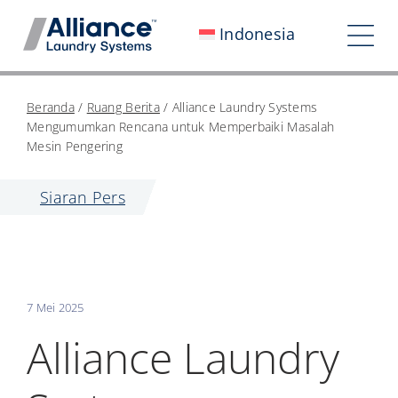
Loncat
Indonesia
ke
Bera
konten
Nav
Siapa Kami
Beranda
/
Ruang Berita
/
Alliance Laundry Systems
Mengumumkan Rencana untuk Memperbaiki Masalah
Bekerja Bersama Kami
Mesin Pengering
Dampak Kami
Siaran Pers
Ruang Berita
Investor
7 Mei 2025
Hubungi Kami
Alliance Laundry
My Alliance