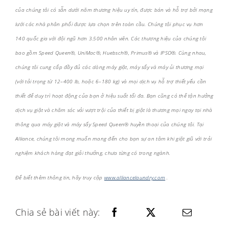
của chúng tôi có sẵn dưới năm thương hiệu uy tín, được bán và hỗ trợ bởi mạng
lưới các nhà phân phối được lựa chọn trên toàn cầu. Chúng tôi phục vụ hơn
140 quốc gia với đội ngũ hơn 3.500 nhân viên. Các thương hiệu của chúng tôi
bao gồm Speed Queen®, UniMac®, Huebsch®, Primus® và IPSO®. Cùng nhau,
chúng tôi cung cấp đầy đủ các dòng máy giặt, máy sấy và máy ủi thương mại
(với tải trọng từ 12–400 lb, hoặc 6–180 kg) và mọi dịch vụ hỗ trợ thiết yếu cần
thiết để duy trì hoạt động của bạn ở hiệu suất tối đa. Bạn cũng có thể tận hưởng
dịch vụ giặt và chăm sóc vải vượt trội của thiết bị giặt là thương mại ngay tại nhà
thông qua máy giặt và máy sấy Speed Queen® huyền thoại của chúng tôi. Tại
Alliance, chúng tôi mong muốn mang đến cho bạn sự an tâm khi giặt giũ với trải
nghiệm khách hàng đạt giải thưởng, chưa từng có trong ngành.
Để biết thêm thông tin, hãy truy cập
www.alliancelaundry.com
.
Chia sẻ bài viết này: