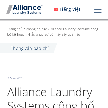
Bỏ
Tiếng Việt
qua
Chu
nội
đổi
dung
Chúng tôi là ai
Trang chủ
/
Phòng tin tức
/
Alliance Laundry Systems công
điề
bố kế hoạch khắc phục sự cố máy sấy quần áo
Làm việc với chúng tôi
hướ
Thông cáo báo chí
Tác động của chúng tôi
Sự nghiệp
Phòng tin tức
7 May 2025
Các nhà đầu tư
Alliance Laundry
Liên hệ với chúng tôi
Systems công bố