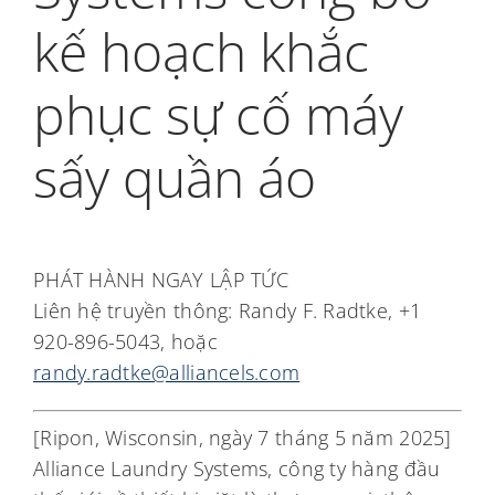
My Alliance
kế hoạch khắc
phục sự cố máy
sấy quần áo
PHÁT HÀNH NGAY LẬP TỨC
Liên hệ truyền thông: Randy F. Radtke, +1
920-896-5043, hoặc
randy.radtke@alliancels.com
[Ripon, Wisconsin, ngày 7 tháng 5 năm 2025]
Alliance Laundry Systems, công ty hàng đầu