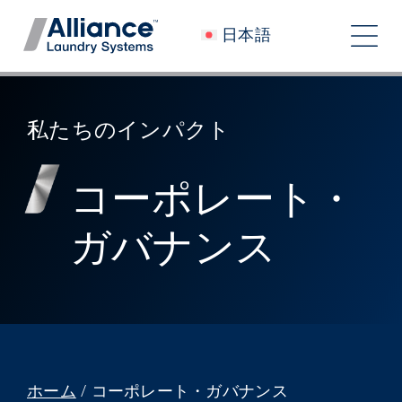
コ
日本語
ン
ト
テ
グ
ン
会社概要
ツ
ル
私たちのインパクト
へ
私たちと働く
ナ
ス
コーポレート・
私たちのインパクト
キ
ビ
ッ
ガバナンス
採用情報
プ
ゲ
ニュースルーム
ー
シ
投資家
ョ
コンタクト
ホーム
/
コーポレート・ガバナンス
ン