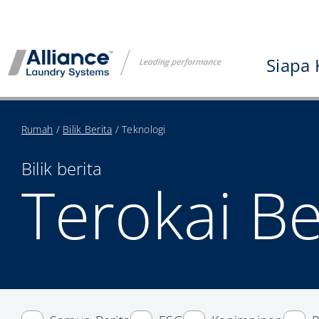
Langkau
ke
kandungan
Siapa 
Rumah
/
Bilik Berita
/
Teknologi
Bilik berita
Terokai Be