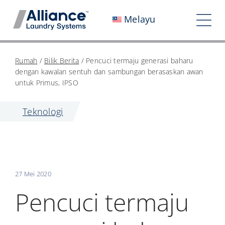
Langkau
Melayu
ke
Tog
kandungan
Nav
Siapa Kita
Rumah
/
Bilik Berita
/
Pencuci termaju generasi baharu
dengan kawalan sentuh dan sambungan berasaskan awan
Bekerja Dengan Kami
untuk Primus, IPSO
Kesan Kami
Teknologi
Kerjaya
Bilik Berita
27 Mei 2020
Pelabur
Pencuci termaju
Hubungi Kami