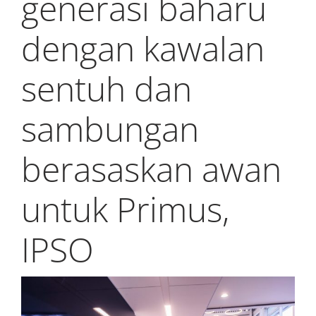
generasi baharu
My Alliance
dengan kawalan
sentuh dan
sambungan
berasaskan awan
untuk Primus,
IPSO