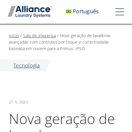
Pular
Português
para
Nav
o
alt
conteúdo
Quem somos
Início
/
Sala de imprensa
/
Nova geração de lavadoras
avançadas com controles por toque e conectividade
Trabalhe conosco
baseada em nuvem para a Primus, IPSO
Nosso impacto
Tecnologia
Carreiras
Sala de imprensa
27. 5. 2020
Investidores
Nova geração de
Entre em contato conosco