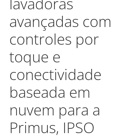
lavadoras
My Alliance
avançadas com
controles por
toque e
conectividade
baseada em
nuvem para a
Primus, IPSO