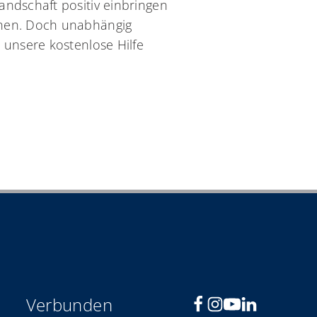
andschaft positiv einbringen
nnen. Doch unabhängig
 unsere kostenlose Hilfe
Verbunden