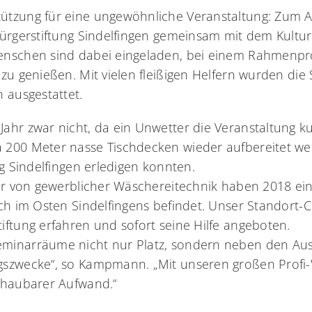
ützung für eine ungewöhnliche Veranstaltung: Zum A
Bürgerstiftung Sindelfingen gemeinsam mit dem Kultu
Menschen sind dabei eingeladen, bei einem Rahmenp
 zu genießen. Mit vielen fleißigen Helfern wurden die
n ausgestattet.
hr zwar nicht, da ein Unwetter die Veranstaltung kurz
 200 Meter nasse Tischdecken wieder aufbereitet wer
ng Sindelfingen erledigen konnten.
ler von gewerblicher Wäschereitechnik haben 2018 ei
sich im Osten Sindelfingens befindet. Unser Standor
iftung erfahren und sofort seine Hilfe angeboten.
eminarräume nicht nur Platz, sondern neben den Au
ngszwecke“, so Kampmann. „Mit unseren großen Prof
schaubarer Aufwand.“