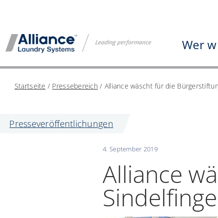
Zum
Inhalt
springen
Wer wi
Startseite
/
Pressebereich
/
Alliance wäscht für die Bürgerstiftu
Presseveröffentlichungen
4. September 2019
Alliance wä
Sindelfing