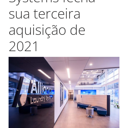
My Alliance
sua terceira
aquisição de
2021