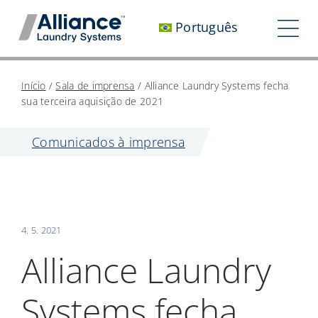
Pular
Português
para
Nav
o
alt
conteúdo
Quem somos
Início
/
Sala de imprensa
/
Alliance Laundry Systems fecha
sua terceira aquisição de 2021
Trabalhe conosco
Comunicados à imprensa
Nosso impacto
Carreiras
Sala de imprensa
4. 5. 2021
Investidores
Alliance Laundry
Entre em contato conosco
Systems fecha