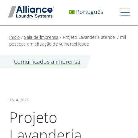
Pular
Português
para
Nav
o
alt
conteúdo
Quem somos
Início
/
Sala de imprensa
/
Projeto Lavanderia atende 7 mil
pessoas em situação de vulnerabilidade
Trabalhe conosco
Comunicados à imprensa
Nosso impacto
Carreiras
Sala de imprensa
16. 4. 2025
Investidores
Projeto
Entre em contato conosco
Lavanderia