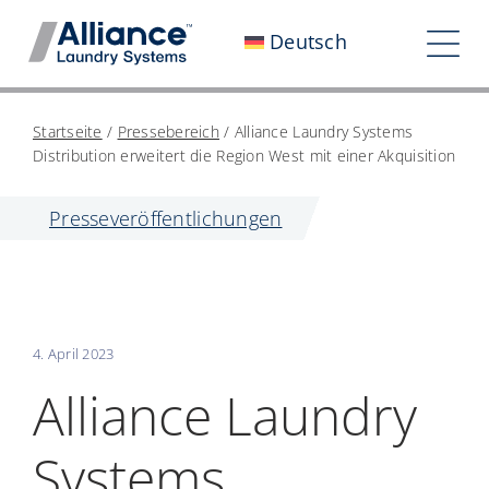
Zum
Deutsch
Inhalt
Nav
springen
ums
Wer wir sind
Startseite
/
Pressebereich
/
Alliance Laundry Systems
Distribution erweitert die Region West mit einer Akquisition
Arbeiten Sie mit uns
Presseveröffentlichungen
Unser Einfluss
Karriere
Pressebereich
4. April 2023
Investoren
Alliance Laundry
Kontaktieren Sie uns
Systems